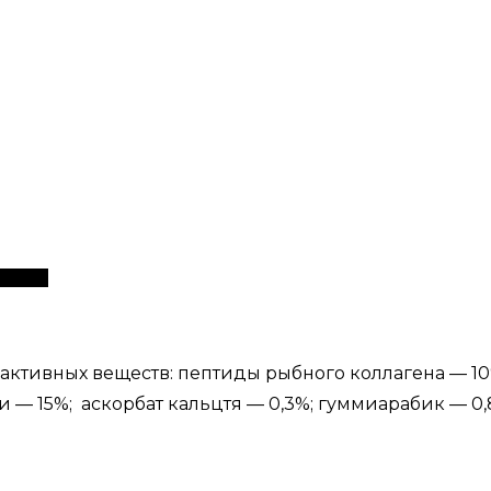
ставка
зе активных веществ: пептиды рыбного коллагена — 1
— 15%; аскорбат кальцтя — 0,3%; гуммиарабик — 0,8