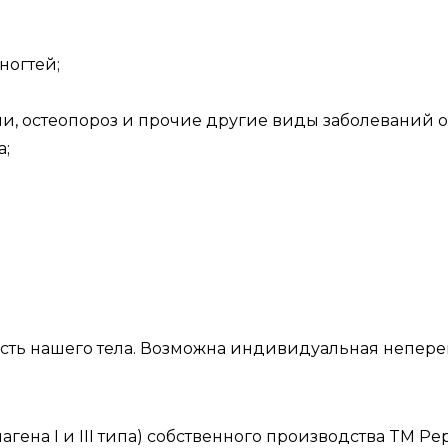
ногтей;
оли, остеопороз и прочие другие виды заболеваний 
а;
асть нашего тела. Возможна
индивидуальная непере
на I и III типа) собственного производства TM Pep