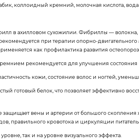
абик, коллоидный кремний, молочная кислота, вод
рилл в ахилловом сухожилии. Фибриллы — волокна, 
кт рекомендуется при терапии опорно-двигательног
 Применяется как профилактика развития остеопороз
 кремнием рекомендуется для улучшения состояния о
астичность кожи, состояние волос и ногтей, умень
стый готовый белок, что позволяет эффективно вос
 защищает вены и артерии от большого скопления 
дов, правильного кровотока и циркуляции питатель
уровне, так и на уровне визуального эффекта.