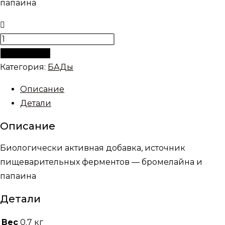
папаина
Количество
товара
В корзину
Бромелайн
Категория:
БАДы
и
Описание
папаин
Детали
Описание
Биологически активная добавка, источник
пищеварительных ферментов — бромелайна и
папаина
Детали
Вес
0.7 кг