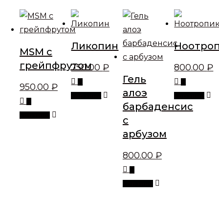
Ликопин
Ноотро
MSM с
грейпфрутом
750.00
₽
800.00
₽
Гель
В
В
950.00
₽
алоэ
корзину
корзину
В
барбаденсис
корзину
с
арбузом
800.00
₽
В
корзину