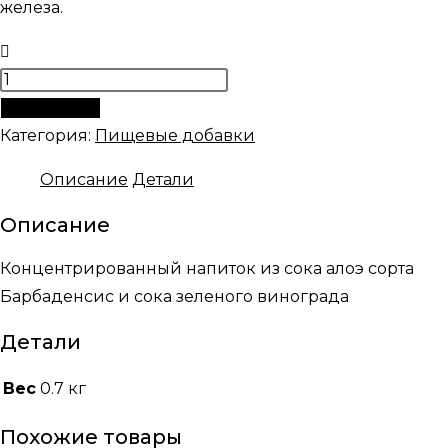
железа.
Количество
товара
В корзину
Гель
Категория:
Пищевые добавки
Алоэ
Описание
Детали
Барбаденсис
и
Описание
сок
Концентрированный напиток из сока алоэ сорта
зеленого
Барбаденсис и сока зеленого винограда
винограда
Детали
Вес
0.7 кг
Похожие товары