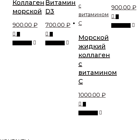
Коллаген
Витамин
900.00
₽
морской
D3
В
900.00
₽
700.00
₽
корзину
В
В
Морской
корзину
корзину
жидкий
коллаген
с
витамином
С
1000.00
₽
В
корзину