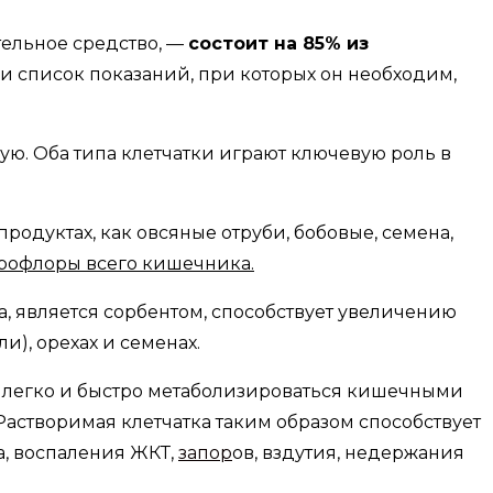
тельное средство, —
состоит на 85% из
и список показаний, при которых он необходим,
ую. Оба типа клетчатки играют ключевую роль в
родуктах, как овсяные отруби, бобовые, семена,
крофлоры всего кишечника.
та, является сорбентом, способствует увеличению
и), орехах и семенах.
 легко и быстро метаболизироваться кишечными
астворимая клетчатка таким образом способствует
, воспаления ЖКТ,
запор
ов, вздутия, недержания