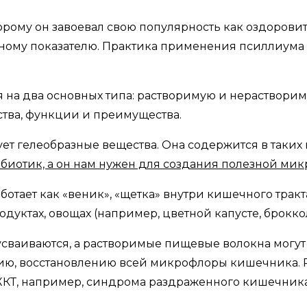
рому он завоевал свою популярность как оздорови
нному показателю. Практика применения псиллиума 
 на два основных типа: растворимую и нерастворим
тва, функции и преимущества.
ет гелеобразные вещества. Она содержится в таких п
ебиотик, а он нам нужен для создания полезной ми
аботает как «веник», «щетка» внутри кишечного трак
дуктах, овощах (например, цветной капусте, броккол
сваиваются, а растворимые пищевые волокна могут
нию, восстановлению всей микрофлоры кишечника. Р
ЖКТ, например, синдрома раздраженного кишечника