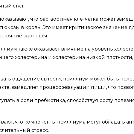
ный стул.
оказывают, что растворимая клетчатка может замед
юкозы в кровь. Это имеет критическое значение дл
остояние здоровья.
силлиум также оказывает влияние на уровень холест
его холестерина и холестерина низкой плотности, ч
ывать ощущение сытости, псиллиум может быть полез
те, замедляет процесс эвакуации пищи, что позвол
тупать в роли пребиотика, способствуя росту полез
ывают, что компоненты псиллиума могут обладать а
слительный стресс.