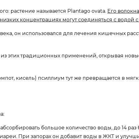
о: растение называется Plantago ovata.
Его волокн
низких концентрациях могут соединяться с водой с
ека, он использовался для лечения кишечных расст
з этих традиционных применений, открывая новые
омпот, кисель) псиллиум тут же превращается в мягк
а:
абсорбировать большое количество воды, до 14 раз б
иареи. При запорах он добавит воды в ЖКТ и улучш