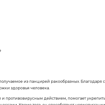
е
 получаемое из панцирей ракообразных. Благодаря 
жки здоровья человека.
 и противовирусным действием, помогает укрепить
ессами. Кроме того, он способствует нормализаци