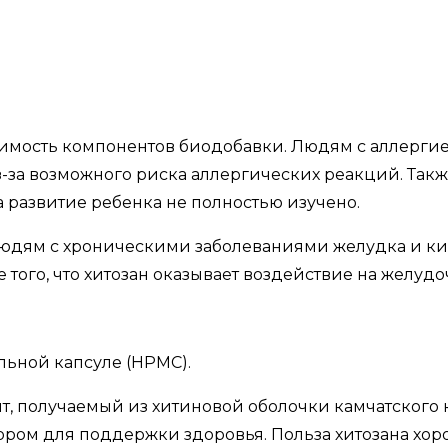
симость компонентов
биодобавки. Людям с аллергие
 из-за возможного риска аллергических реакций. Т
 развитие ребенка не полностью изучено.
людям с хроническими
заболеваниями желудка и киш
того, что хитозан оказывает воздействие на желуд
льной капсуле (НРМС).
т, получаемый из хитиновой оболочки камчатского
ором для поддержки здоровья. Польза хитозана хор