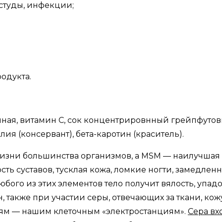
студы, инфекции;
одукта.
ая, витамин С, сок концентрировнный грейпфутовый
алия (консервант), бета-каротин (краситель).
жизни большинства организмов, а MSM — наилучшая 
сть суставов, тусклая кожа, ломкие ногти, замедлен
любого из этих элементов тело получит вялость, упад
также при участии серы, отвечающих за ткани, кожу,
ям — нашим клеточным «электростанциям».
Сера вх