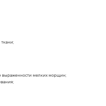
 ткани;
ие выраженности мелких морщин;
евания;