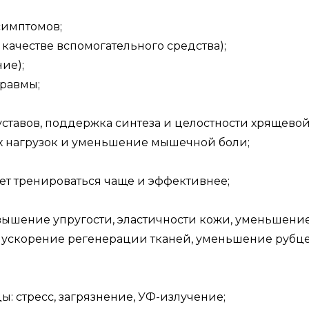
симптомов;
 качестве вспомогательного средства);
ие);
травмы;
тавов, поддержка синтеза и целостности хрящевой
х нагрузок и уменьшение мышечной боли;
ет тренироваться чаще и эффективнее;
овышение упругости, эластичности кожи, уменьшен
, ускорение регенерации тканей, уменьшение рубц
: стресс, загрязнение, УФ-излучение;