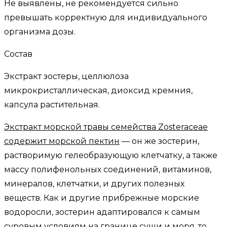
Не выявлены, не рекомендуется сильно
превышать корректную для индивидуального
организма дозы.
Состав
Экстракт зостеры, целлюлоза
микрокристаллическая, диоксид кремния,
капсула растительная.
Экстракт морской травы семейства Zosteraceae
содержит морской пектин
— он же зостерин,
растворимую гелеобразующую клетчатку, а также
массу полифенольных соединений, витаминов,
минералов, клетчатки, и других полезных
веществ. Как и другие прибрежные морские
водоросли, зостерин адаптировался к самым
суровым условиям на границе суши и моря, то