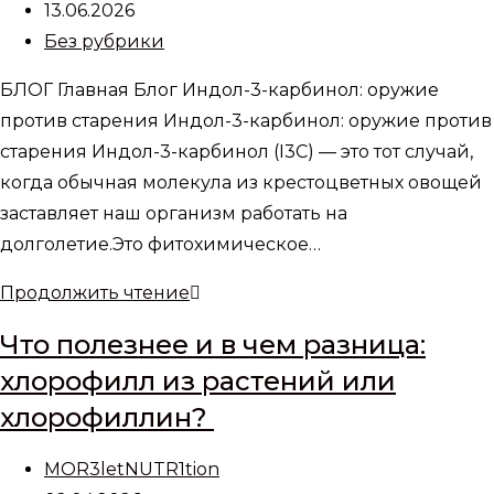
записи:
Запись
13.06.2026
спутник
опубликована:
Рубрика
Без рубрики
для
записи:
долголетия
БЛОГ Главная Блог Индол-3-карбинол: оружие
против старения Индол-3-карбинол: оружие против
старения Индол-3-карбинол (I3C) — это тот случай,
когда обычная молекула из крестоцветных овощей
заставляет наш организм работать на
долголетие.Это фитохимическое…
Индол-3-
Продолжить чтение
карбинол:
Что полезнее и в чем разница:
оружие
хлорофилл из растений или
против
хлорофиллин?
старения
Автор
MOR3letNUTR1tion