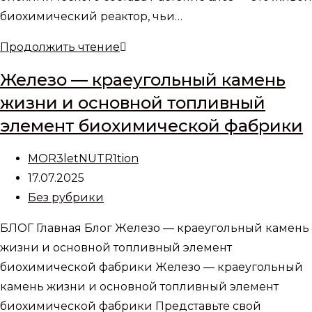
биохимический реактор, чьи…
Алоэ
Продолжить чтение
Барбаденсис
Железо — краеугольный камень
—
жизни и основной топливный
природный
элемент биохимической фабрики
Архитектор
Здоровья
Автор
MOR3letNUTR1tion
записи:
Запись
17.07.2025
опубликована:
Рубрика
Без рубрики
записи:
БЛОГ Главная Блог Железо — краеугольный камень
жизни и основной топливный элемент
биохимической фабрики Железо — краеугольный
камень жизни и основной топливный элемент
биохимической фабрики Представьте свой