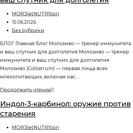
морской
еж
Автор
MOR3letNUTR1tion
—
записи:
Запись
15.06.2026
удивительный
опубликована:
Рубрика
Без рубрики
нестареющий
записи:
долгожитель
БЛОГ Главная Блог Молозиво — тренер иммунитета
и ваш спутник для долголетия Молозиво — тренер
иммунитета и ваш спутник для долголетия
Молозиво (Colostrum) — первая пища всех
млекопитающих, включая нас.…
Молозиво
Продолжить чтение
—
Индол-3-карбинол: оружие против
тренер
старения
иммунитета
и
Автор
MOR3letNUTR1tion
ваш