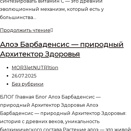
синтезировать витамин С — это древний
эволюционный механизм, который есть у
большинства…
Почему
Продолжить чтение
человеческий
Алоэ Барбаденсис — природный
организм
Архитектор Здоровья
не
синтезирует
Автор
MOR3letNUTR1tion
витамин
записи:
Запись
26.07.2025
С?
опубликована:
Рубрика
Без рубрики
записи:
БЛОГ Главная Блог Алоэ Барбаденсис —
природный Архитектор Здоровья Алоэ
Барбаденсис — природный Архитектор Здоровья:
история с древних веков, уникальность
биохимического состава Растение алоэ — это живой