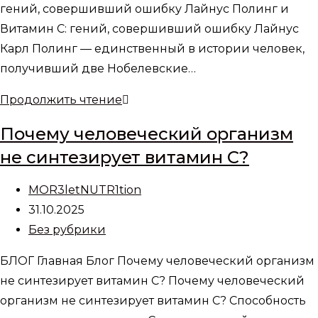
или
гений, совершивший ошибку Лайнус Полинг и
хлорофиллин?
Витамин С: гений, совершивший ошибку Лайнус
Карл Полинг — единственный в истории человек,
получивший две Нобелевские…
Лайнус
Продолжить чтение
Полинг
Почему человеческий организм
и
не синтезирует витамин С?
Витамин
С:
Автор
MOR3letNUTR1tion
гений,
записи:
Запись
31.10.2025
совершивший
опубликована:
Рубрика
Без рубрики
ошибку
записи:
БЛОГ Главная Блог Почему человеческий организм
не синтезирует витамин С? Почему человеческий
организм не синтезирует витамин С? Способность