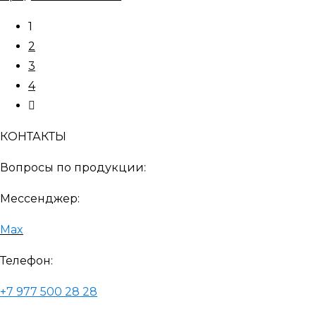
серы
1
в
2
организме
3
4
Перейти
на
КОНТАКТЫ
следующую
страницу
Вопросы по продукции:
Мессенджер:
Max
Телефон:
+7 977 500 28 28