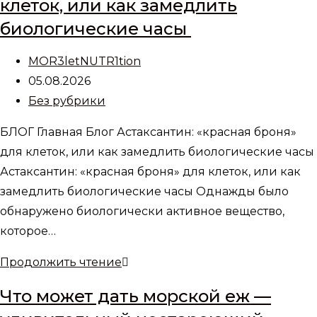
клеток, или как замедлить
биологические часы
Автор
MOR3letNUTR1tion
записи:
Запись
05.08.2026
опубликована:
Рубрика
Без рубрики
записи:
БЛОГ Главная Блог Астаксантин: «красная броня»
для клеток, или как замедлить биологические часы
Астаксантин: «красная броня» для клеток, или как
замедлить биологические часы Однажды было
обнаружено биологически активное вещество,
которое…
Астаксантин:
Продолжить чтение
«красная
Что может дать морской еж —
броня»