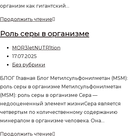
организм как гигантский…
Железо
Продолжить чтение
—
Роль серы в организме
краеугольный
камень
Автор
MOR3letNUTR1tion
жизни
записи:
Запись
17.07.2025
и
опубликована:
Рубрика
Без рубрики
основной
записи:
БЛОГ Главная Блог Метилсульфонилметан (MSM):
топливный
роль серы в организме Метилсульфонилметан
элемент
(MSM): роль серы в организме Сера —
биохимической
недооцененный элемент жизниСера является
фабрики
четвертым по количественному содержанию
минералом в организме человека. Она…
Роль
Продолжить чтение