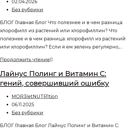
записи:
Запись
02.04.2026
опубликована:
Рубрика
Без рубрики
записи:
БЛОГ Главная Блог Что полезнее и в чем разница:
хлорофилл из растений или хлорофиллин? Что
полезнее и в чем разница: хлорофилл из растений
или хлорофиллин? Если я ем зелень регулярно,…
Что
Продолжить чтение
полезнее
Лайнус Полинг и Витамин С:
и
гений, совершивший ошибку
в
чем
Автор
MOR3letNUTR1tion
разница:
записи:
Запись
06.11.2025
хлорофилл
опубликована:
Рубрика
Без рубрики
из
записи:
растений
БЛОГ Главная Блог Лайнус Полинг и Витамин С: