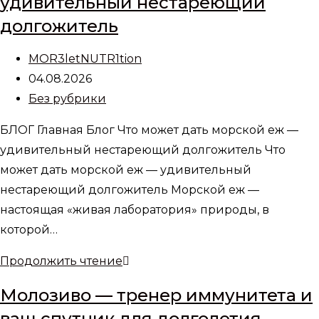
удивительный нестареющий
для
долгожитель
клеток,
или
Автор
MOR3letNUTR1tion
как
записи:
Запись
04.08.2026
замедлить
опубликована:
Рубрика
Без рубрики
биологические
записи:
часы
БЛОГ Главная Блог Что может дать морской еж —
удивительный нестареющий долгожитель Что
может дать морской еж — удивительный
нестареющий долгожитель Морской еж —
настоящая «живая лаборатория» природы, в
которой…
Что
Продолжить чтение
может
Молозиво — тренер иммунитета и
дать
ваш спутник для долголетия